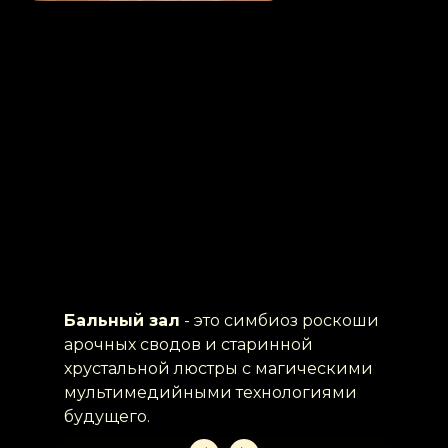
Ваше торжество
проходит в стильных
и просторных интерьерах
в известном
историческом здании.
Каждый зал
имеет собственный вход с
набережной, ухоженный и безопасный
внутренний двор. А прекрасный вид из
панорамных окон
восхитит каждого
гостя
Бальный зал
- это симбиоз роскоши
арочных сводов и старинной
хрустальной люстры с магическими
мультимедийными технологиями
будущего.