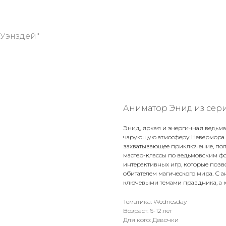
"Уэнздей"
Аниматор Энид из сери
Энид, яркая и энергичная ведьма
чарующую атмосферу Невермора. 
захватывающее приключение, пол
мастер-классы по ведьмовским фо
интерактивных игр, которые поз
обитателем магического мира. С
ключевыми темами праздника, а 
Тематика: Wednesday
Возраст: 6-12 лет
Для кого: Девочки