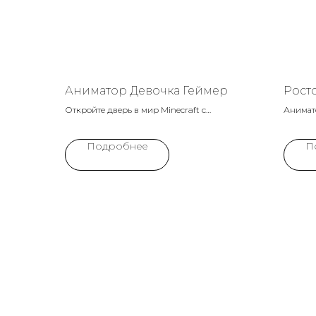
Аниматор Девочка Геймер
Росто
Откройте дверь в мир Minecraft с
Анимато
аниматором Девочкой Геймером!
своей 
Завораживающие кубические приключения
но выра
Подробнее
П
и творческие задания для юных строителей
Этот до
ждут вас.
станет 