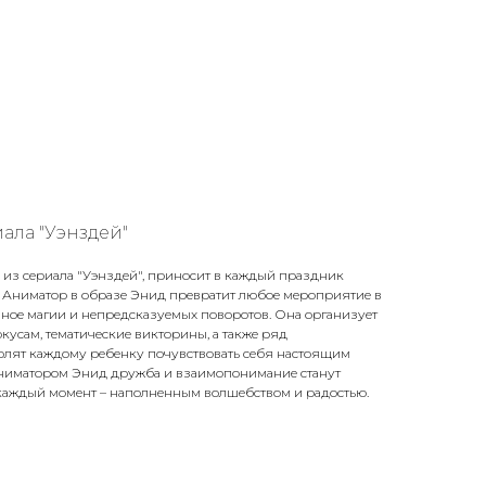
ала "Уэнздей"
 из сериала "Уэнздей", приносит в каждый праздник
Аниматор в образе Энид превратит любое мероприятие в
ное магии и непредсказуемых поворотов. Она организует
кусам, тематические викторины, а также ряд
волят каждому ребенку почувствовать себя настоящим
 аниматором Энид дружба и взаимопонимание станут
каждый момент – наполненным волшебством и радостью.