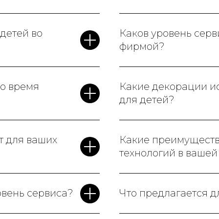
детей во
Каков уровень сер
фирмой?
во время
Какие декорации ис
для детей?
т для ваших
Какие преимущест
технологий в ваше
овень сервиса?
Что предлагается д