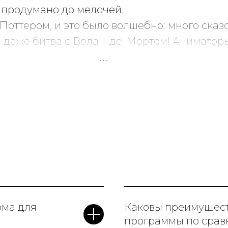
 продумано до мелочей.
Поттером, и это было волшебно: много сказ
и даже битва с Волан-де-Мортом! Аниматор
тям с ними весело. Особенно порадовало, чт
йтеринга, было на высшем уровне. Родители
рнемся на следующий
день рождения
!
рма для
Каковы преимущест
программы по срав