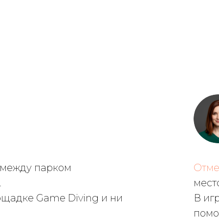
 между парком
Отме
.
мест
ощадке Game Diving и ни
В иг
помо