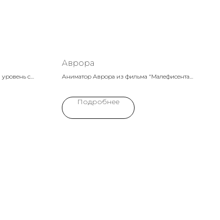
Аврора
 уровень с
Аниматор Аврора из фильма "Малефисента"
Идеален для
принесет в ваш праздник волшебство и
тиле и
доброту, вдохновленные этим чарующим
Подробнее
, этот
персонажем. Ее история о преодолении и
юще веселых
истинной любви окунет детей в мир сказки
иключений.
и магии.