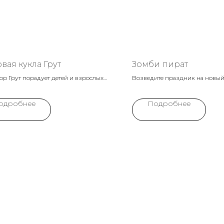
вая кукла Грут
Зомби пират
р Грут порадует детей и взрослых
Возведите праздник на новый
необычной внешностью и простыми,
аниматором Зомби-пиратом! 
зительными словами: "Я есть Грут!"
дней рождения в пиратском с
одробнее
Подробнее
брый герой из вселенной Marvel
реалити-шоу о жизни монстров
звездой любого праздника.
персонаж добавит море ужаса
моментов и незабываемых пр