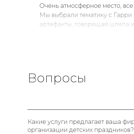
Очень атмосферное место, все
Мы выбрали тематику c Гарри 
артефакты, говорящая шляпа 
профессионалы, видно, что де
беспокоиться о деталях.
Всё, от украшения зала, до ке
восторге. Мы точно к вам ве
Вопросы
Какие услуги предлагает ваша фи
организации детских праздников?