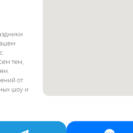
аздники
нашем
с
сем тем,
ям.
чений от
ных шоу и