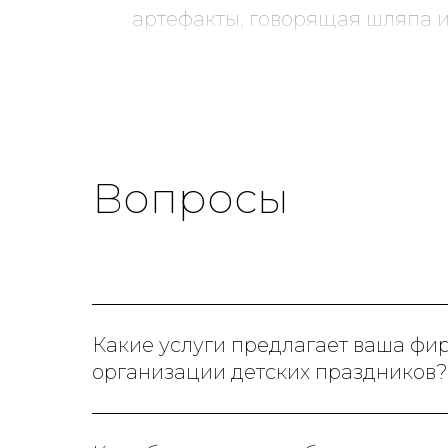
артефакты, говорящая шляпа 
профессионалы, видно, что де
беспокоиться о деталях.
Всё, от украшения зала, до ке
восторге. Мы точно к вам ве
Вопросы
Какие услуги предлагает ваша фи
организации детских праздников?