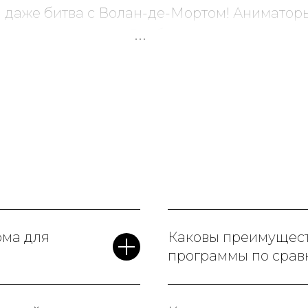
и даже битва с Волан-де-Мортом! Аниматор
тям с ними весело. Особенно порадовало, чт
йтеринга, было на высшем уровне. Родители
рнемся на следующий
день рождения
!
рма для
Каковы преимущест
программы по срав