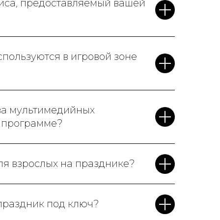
виса, предоставляемый вашей
пользуются в игровой зоне
ва мультимедийных
й программе?
ля взрослых на празднике?
 праздник под ключ?