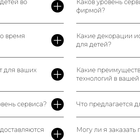
детей во
Каков уровень сер
фирмой?
во время
Какие декорации ис
для детей?
т для ваших
Какие преимущест
технологий в ваше
овень сервиса?
Что предлагается д
едоставляются
Могу ли я заказать