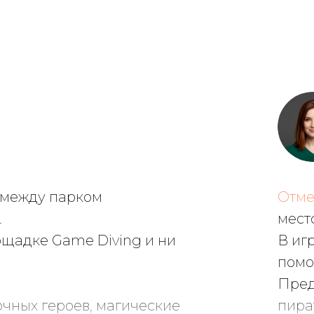
 между парком
Отме
.
мест
ощадке Game Diving и ни
В иг
помо
Пред
очных героев, магические
пира