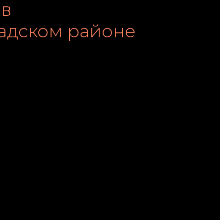
 в
адском районе