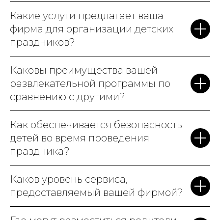
героев, магические
Какие услуги предлагает ваша
артефакты, говорящая шляпа
фирма для организации детских
и даже битва с Волан-де-
праздников?
Мортом! Аниматоры –
настоящие профессионалы,
Каковы преимущества вашей
видно, что детям с ними
развлекательной программы по
весело. Особенно
сравнению с другими?
порадовало, что вам не нужно
беспокоиться о деталях.
Как обеспечивается безопасность
Всё, от украшения зала, до
детей во время проведения
кейтеринга, было на высшем
праздника?
уровне. Родители и дети были
в полном восторге. Мы точно
Каков уровень сервиса,
к вам вернемся на
предоставляемый вашей фирмой?
следующий
день рождения
!