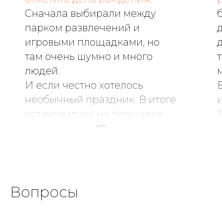
Сначала выбирали между
парком развлечений и
игровыми площадками, но
там очень шумно и много
людей.
И если честно хотелось
необычный праздник. В итоге
остановились на площадке
Game Diving и ни капли не
жалеем!
Очень атмосферное место,
все продумано до мелочей.
Мы выбрали тематику c
Вопросы
Гарри Поттером, и это было
волшебно: много сказочных