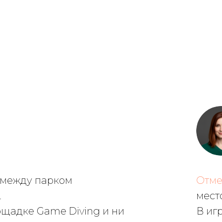
 между парком
Отме
.
мест
ощадке Game Diving и ни
В иг