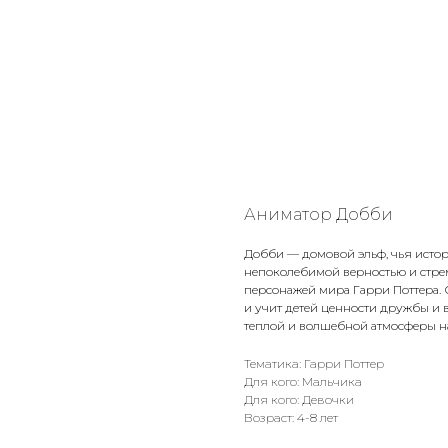
Аниматор Добби
Добби — домовой эльф, чья истор
непоколебимой верностью и стре
персонажей мира Гарри Поттера. 
и учит детей ценности дружбы 
теплой и волшебной атмосферы н
Тематика: Гарри Поттер
Для кого: Мальчика
Для кого: Девочки
Возраст: 4-8 лет