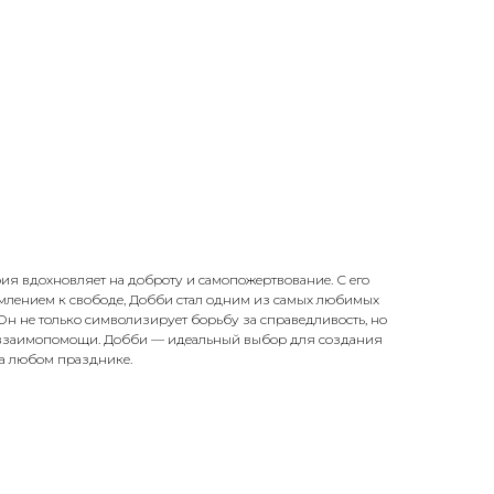
ия вдохновляет на доброту и самопожертвование. С его
млением к свободе, Добби стал одним из самых любимых
Он не только символизирует борьбу за справедливость, но
и взаимопомощи. Добби — идеальный выбор для создания
а любом празднике.