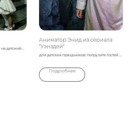
Аниматор Энид из сериала
"Уэнздей"
 на детский
мир чудес и
для детских праздников: погрузите гостей в
я Алиса
увлекательный мир магии и дружбы с Энид,
рез
лучшей подругой Уэнздей Аддамс.
Подробнее
и игры.
Идеально для создания атмосферы
таинственности и веселья.