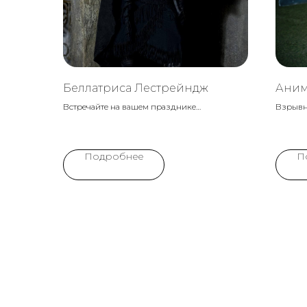
Беллатриса Лестрейндж
Аним
Встречайте на вашем празднике
Взрывно
неповторимую Беллатрису Лестрейндж! Этот
Криппе
персонаж, окруженный аурой мистики и
игры и
волшебства, перенесет маленьких гостей в
детски
Подробнее
П
мир магических приключений. Идеальный
приклю
выбор для любителей фантастики и загадок.