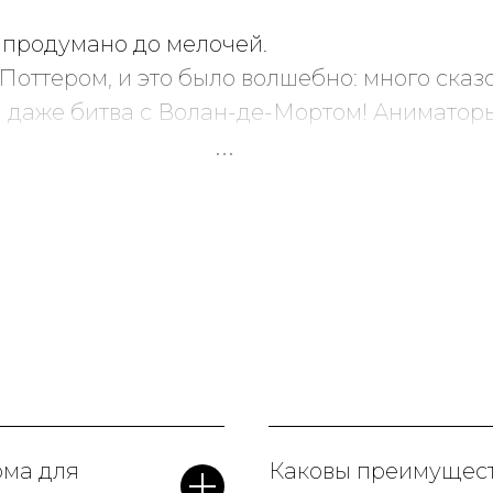
 продумано до мелочей.
Поттером, и это было волшебно: много сказ
и даже битва с Волан-де-Мортом! Аниматор
тям с ними весело. Особенно порадовало, чт
йтеринга, было на высшем уровне. Родители
рнемся на следующий
день рождения
!
рма для
Каковы преимущест