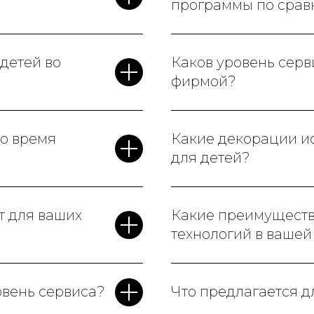
программы по срав
детей во
Каков уровень сер
фирмой?
во время
Какие декорации ис
для детей?
т для ваших
Какие преимущест
технологий в ваше
овень сервиса?
Что предлагается д