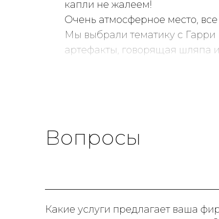
капли не жалеем!
Очень атмосферное место, все
Мы выбрали тематику c Гарри 
артефакты, говорящая шляпа 
профессионалы, видно, что де
беспокоиться о деталях.
Всё, от украшения зала, до ке
восторге. Мы точно к вам ве
Вопросы
Какие услуги предлагает ваша фи