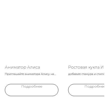
Аниматор Алиса
Ростовая кукла Ивл
Приглашайте аниматора Алису на
добавьте гламура и стиля в
детский праздник, чтобы окунуться
мероприятию с аниматором
в мир чудес и открытий! Яркая и
образе популярного блогер
Подробнее
Подробнее
любопытная Алиса проведет
телеведущей Насти Ивлеево
маленьких гостей через
Идеально подойдет для
захватывающие приключения и
молодежных вечеринок и с
игры.