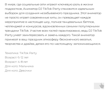
В мире, где социальные сети играют ключевую роль в жизни
подростков, Аниматор DJ TikTok Party становится идеальным
выбором для создания незабываемого праздника. Этот аниматор
не просто играет современные хиты, он превращает каждое
мероприятие в настоящее шоу, полное танцевальных баттлов,
челленджей и конкурсов, вдохновленных самыми популярными
трендами TikTok. Участие всех гостей гарантировано, ведь DJ TikTok
Party умеет заинтересовать и зажечь каждого. Такой аниматор
принесет в ваш праздник атмосферу бесконечного веселья,
творчества и драйва, делая его по-настоящему запоминающимся.
Тематика: TikTok Party
Возраст: 6-12 лет
Возраст: 4-8 лет
Для кого: Мальчика
Для кого: Девочки