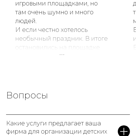
игровыми площадками, но
там очень шумно и много
людей.
И если честно хотелось
необычный праздник. В итоге
остановились на площадке
Game Diving и ни капли не
жалеем!
Очень атмосферное место,
все продумано до мелочей.
Мы выбрали тематику c
Вопросы
Гарри Поттером, и это было
волшебно: много сказочных
героев, магические
Какие услуги предлагает ваша
артефакты, говорящая шляпа
фирма для организации детских
и даже битва с Волан-де-