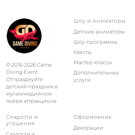
Шоу и Аниматоры
Детские аниматоры
Шоу-программы
Квесты
Мастер-классы
© 2016-2026 Game
Diving Event
Дополнительные
Отпразднуйте
услуги
детский праздник в
мультимедийном
театре аттракционе
Сладости и
Оформление
угощения
Декорации
Сладости и