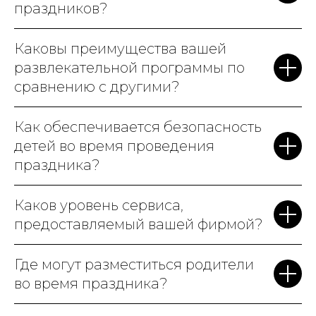
праздников?
Мортом! Аниматоры –
настоящие профессионалы,
Каковы преимущества вашей
видно, что детям с ними
развлекательной программы по
весело. Особенно
сравнению с другими?
порадовало, что вам не нужно
беспокоиться о деталях.
Как обеспечивается безопасность
Всё, от украшения зала, до
детей во время проведения
кейтеринга, было на высшем
праздника?
уровне. Родители и дети были
в полном восторге. Мы точно
Каков уровень сервиса,
к вам вернемся на
предоставляемый вашей фирмой?
следующий
день рождения
!
Где могут разместиться родители
во время праздника?