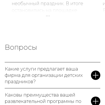
необычный праздник. В итоге
остановились на площадке
Game Diving и ни капли не
жалеем!
Очень атмосферное место,
все продумано до мелочей.
Мы выбрали тематику c
Вопросы
Гарри Поттером, и это было
волшебно: много сказочных
героев, магические
Какие услуги предлагает ваша
артефакты, говорящая шляпа
фирма для организации детских
и даже битва с Волан-де-
праздников?
Мортом! Аниматоры –
настоящие профессионалы,
Каковы преимущества вашей
видно, что детям с ними
развлекательной программы по