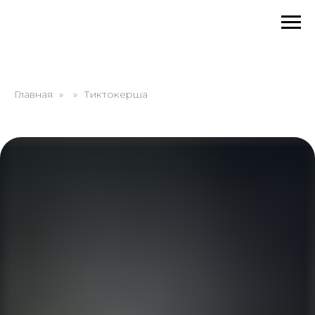
Главная
Тиктокерша