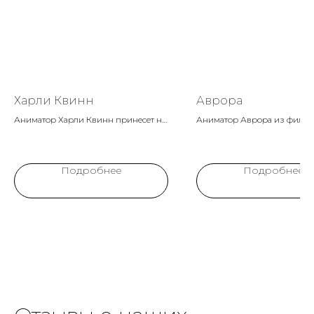
Харли Квинн
Аврора
Аниматор Харли Квинн принесет на
Аниматор Аврора из фильм
ваш праздник неповторимую
"Малефисента" принесет в 
атмосферу безумия и веселья,
праздник волшебство и доб
вдохновленную знаменитым
вдохновленные этим чару
Подробнее
Подробнее
персонажем комиксов DC. С её
персонажем. Ее история о
ярким и непредсказуемым
преодолении и истинной л
характером каждый момент станет
окунет детей в мир сказки и
незабываемым приключением!