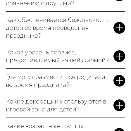
весело. Особенно
сравнению с другими?
порадовало, что вам не нужно
беспокоиться о деталях.
Как обеспечивается безопасность
Всё, от украшения зала, до
детей во время проведения
кейтеринга, было на высшем
праздника?
уровне. Родители и дети были
в полном восторге. Мы точно
Каков уровень сервиса,
к вам вернемся на
предоставляемый вашей фирмой?
следующий
день рождения
!
Где могут разместиться родители
во время праздника?
Какие декорации используются в
игровой зоне для детей?
Какие возрастные группы