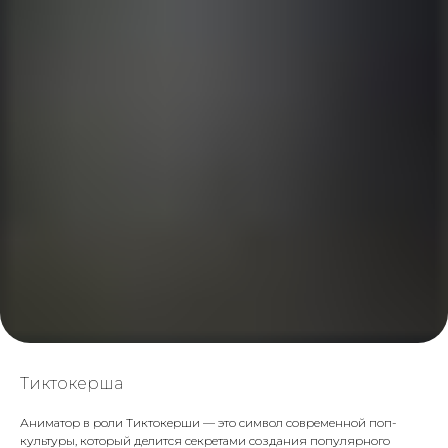
Тиктокерша
Аниматор в роли Тиктокерши — это символ современной поп-
культуры, который делится секретами создания популярного