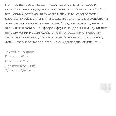
Пригласите на ваш праздник Друида с планеты Пандора и
позвольте детям окунуться в мир невероятной магии и тайн. Этот
волшебный персонаж вдохновит маленьких исследователей
рассказами о живописных ландшафтах, удивительных существах и
древних заклинаниях своего дома. Друид не только поделится
знаниями о загадочной флоре и фауне Пандоры, но и научит детей
основам магии и взаимодействию с природой. Этот персонаж
станет источником вдохновения и любознательности, оставив у
детей незабываемые впечатления о чудесах далекой планеты.
Тематика: Пандора
Возраст: 4-8 лет
Возраст: 6-10 лет
Для кого: Мальчика
Для кого: Девочки