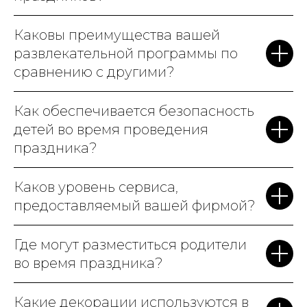
Мортом! Аниматоры –
настоящие профессионалы,
Каковы преимущества вашей
видно, что детям с ними
развлекательной программы по
весело. Особенно
сравнению с другими?
порадовало, что вам не нужно
беспокоиться о деталях.
Как обеспечивается безопасность
Всё, от украшения зала, до
детей во время проведения
кейтеринга, было на высшем
праздника?
уровне. Родители и дети были
в полном восторге. Мы точно
Каков уровень сервиса,
к вам вернемся на
предоставляемый вашей фирмой?
следующий
день рождения
!
Где могут разместиться родители
во время праздника?
Какие декорации используются в