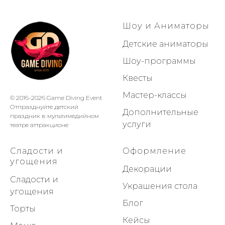
Шоу и Аниматоры
Детские аниматоры
Шоу-программы
Квесты
Мастер-классы
© 2016-2026 Game Diving Event
Отпразднуйте детский
Дополнительные
праздник в мультимедийном
услуги
театре аттракционе
Сладости и
Оформление
угощения
Декорации
Сладости и
Украшения стола
угощения
Блог
Торты
Кейсы