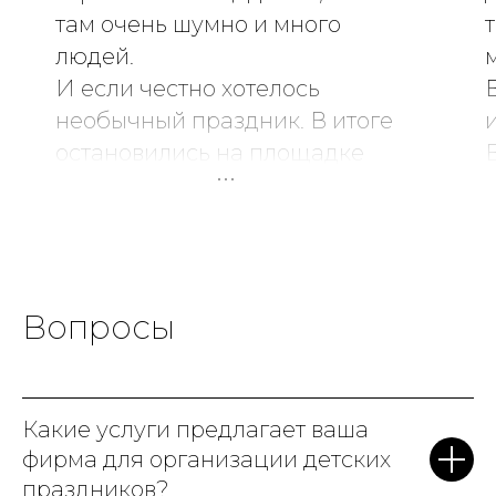
там очень шумно и много
людей.
И если честно хотелось
необычный праздник. В итоге
остановились на площадке
Game Diving и ни капли не
жалеем!
Очень атмосферное место,
все продумано до мелочей.
Мы выбрали тематику c
Вопросы
Гарри Поттером, и это было
волшебно: много сказочных
героев, магические
Какие услуги предлагает ваша
артефакты, говорящая шляпа
фирма для организации детских
и даже битва с Волан-де-
праздников?