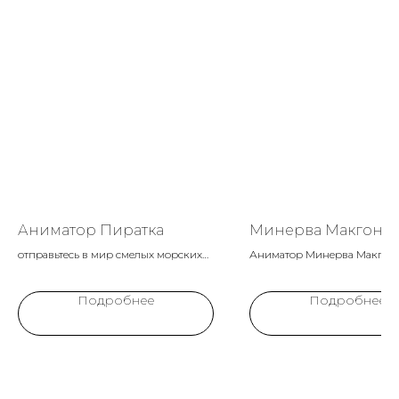
Аниматор Пиратка
Минерва Макгонаг
отправьтесь в мир смелых морских
Аниматор Минерва Макгона
приключений с нашей Пираткой!
оживит ваш праздник строг
Идеально для юных авантюристок и
мудростью знаменитой
Подробнее
Подробнее
искателей приключений.
профессорши Хогвартса, об
юных волшебников искусст
превращений и волшебным