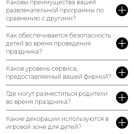
Каковы преимущества вашей
видно, что детям с ними
развлекательной программы по
весело. Особенно
сравнению с другими?
порадовало, что вам не нужно
беспокоиться о деталях.
Как обеспечивается безопасность
Всё, от украшения зала, до
детей во время проведения
кейтеринга, было на высшем
праздника?
уровне. Родители и дети были
в полном восторге. Мы точно
Каков уровень сервиса,
к вам вернемся на
предоставляемый вашей фирмой?
следующий
день рождения
!
Где могут разместиться родители
во время праздника?
Какие декорации используются в
игровой зоне для детей?