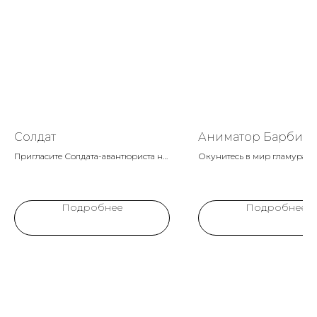
Солдат
Аниматор Барби
Пригласите Солдата-авантюриста на
Окунитесь в мир гламура и
детский праздник и отправьтесь в
аниматором Барби! Сияющ
захватывающее путешествие по
улыбки, волшебные превр
загадочной планете Пандора! Вместе
стильные игры ждут кажду
Подробнее
Подробнее
с детьми он исследует
маленькую принцессу!
неизведанные уголки, знакомит с
удивительными обитателями и
раскрывает тайны этого волшебного
мира.