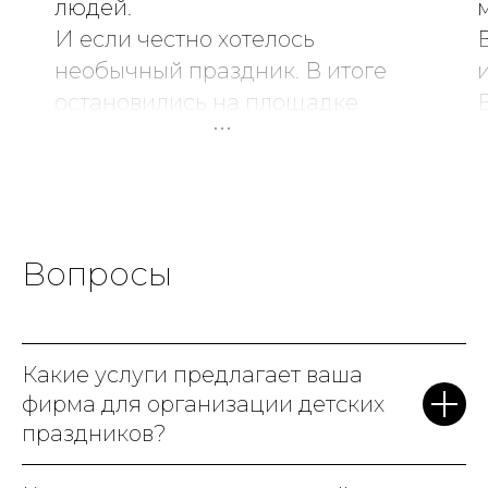
людей.
И если честно хотелось
необычный праздник. В итоге
остановились на площадке
Game Diving и ни капли не
жалеем!
Очень атмосферное место,
все продумано до мелочей.
Мы выбрали тематику c
Вопросы
Гарри Поттером, и это было
волшебно: много сказочных
героев, магические
Какие услуги предлагает ваша
артефакты, говорящая шляпа
фирма для организации детских
и даже битва с Волан-де-
праздников?
Мортом! Аниматоры –
настоящие профессионалы,