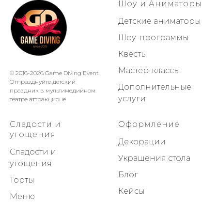
Шоу и Аниматоры
Детские аниматоры
Шоу-программы
Квесты
Мастер-классы
© 2016-2026 Game Diving Event
Отпразднуйте детский
Дополнительные
праздник в мультимедийном
услуги
театре аттракционе
Сладости и
Оформление
угощения
Декорации
Сладости и
Украшения стола
угощения
Блог
Торты
Кейсы
Меню