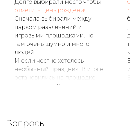
Долго выбирали место чтобы
отметить день рождения
.
Сначала выбирали между
парком развлечений и
игровыми площадками, но
там очень шумно и много
людей.
И если честно хотелось
необычный праздник. В итоге
остановились на площадке
Game Diving и ни капли не
жалеем!
Очень атмосферное место,
все продумано до мелочей.
Мы выбрали тематику c
Вопросы
Гарри Поттером, и это было