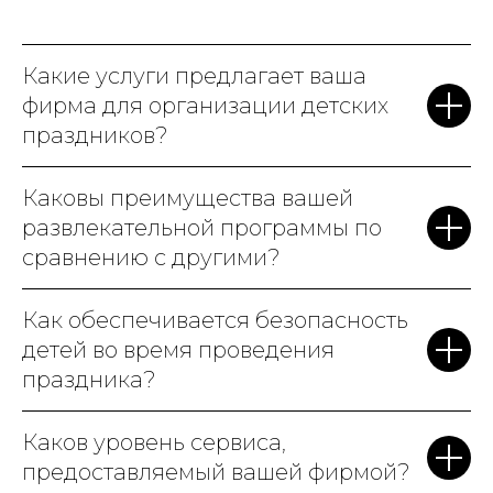
волшебно: много сказочных
героев, магические
Какие услуги предлагает ваша
артефакты, говорящая шляпа
фирма для организации детских
и даже битва с Волан-де-
праздников?
Мортом! Аниматоры –
настоящие профессионалы,
Каковы преимущества вашей
видно, что детям с ними
развлекательной программы по
весело. Особенно
сравнению с другими?
порадовало, что вам не нужно
беспокоиться о деталях.
Как обеспечивается безопасность
Всё, от украшения зала, до
детей во время проведения
кейтеринга, было на высшем
праздника?
уровне. Родители и дети были
в полном восторге. Мы точно
Каков уровень сервиса,
к вам вернемся на
предоставляемый вашей фирмой?