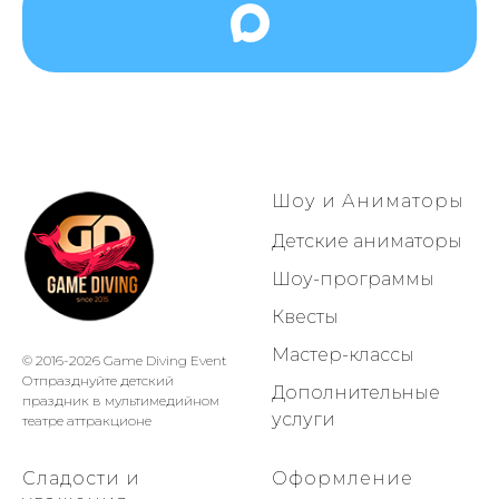
Шоу и Аниматоры
Детские аниматоры
Шоу-программы
Квесты
Мастер-классы
© 2016-2026 Game Diving Event
Отпразднуйте детский
Дополнительные
праздник в мультимедийном
услуги
театре аттракционе
Сладости и
Оформление