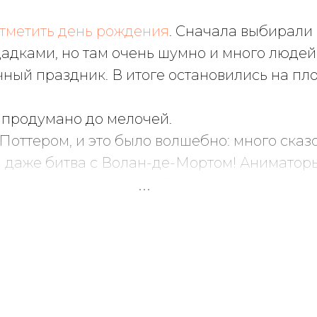
тметить день рождения
. Сначала выбирали
дками, но там очень шумно и много людей
чный праздник. В итоге остановились на пл
 продумано до мелочей.
Поттером, и это было волшебно: много сказ
и даже битва с Волан-де-Мортом! Аниматор
тям с ними весело. Особенно порадовало, чт
йтеринга, было на высшем уровне. Родители
рнемся на следующий
день рождения
!