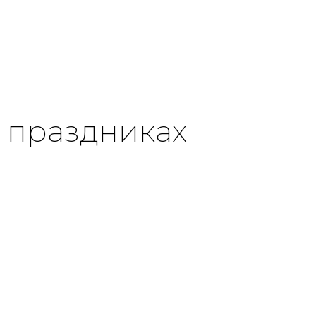
дуальность с помощью
образ, делая его памятным п
бразных материалов и особенного
именинника и его гостей. Созд
 выбранного для насыщения палочки
собственный, неповторимый с
ством стихий.
который станет вашим личны
уникальности и творчества.
 праздниках