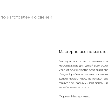
 по изготовлению свечей
Мастер-класс по изгот
Мастер-класс по изготовлению све
мероприятие для детей всех возр
узнают об искусстве создания све
Каждый ребенок сможет проявить 
делает мастер-класс не только т
станут прекрасными подарками и
незабываемом опыте.
Формат: Мастер-класс