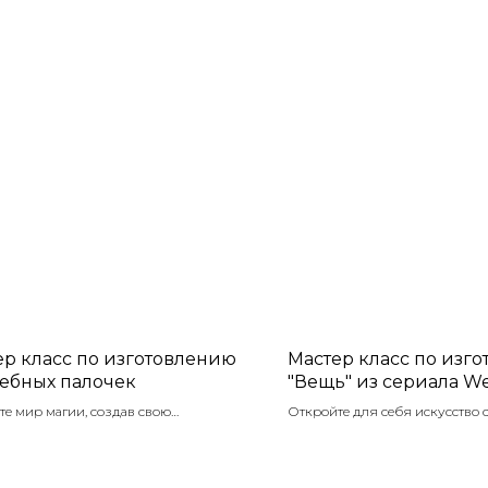
ер класс по изготовлению
Мастер класс по изг
ебных палочек
"Вещь" из сериала W
е мир магии, создав свою
Откройте для себя искусство
ьную волшебную палочку! На этом
уникальной руки — символа с
классе каждый участник сможет не
творчества! На нашем мастер-к
изготовить палочку, но и придать ей
научитесь воплощать в жизнь 