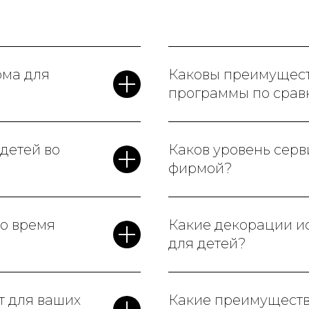
рма для
Каковы преимущест
программы по срав
детей во
Каков уровень сер
фирмой?
во время
Какие декорации ис
для детей?
т для ваших
Какие преимущест