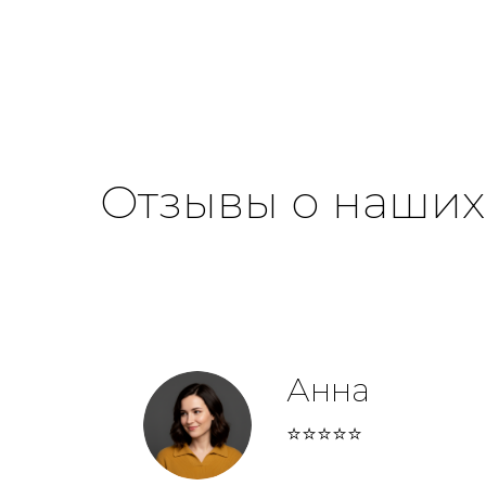
различных материалов и научатся творчески
индиви
мыслить.
разноо
камня,
волшеб
Отзывы о наших
Анна
⭐⭐⭐⭐⭐