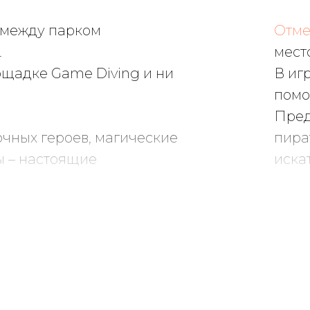
 между парком
Отме
.
мест
ощадке Game Diving и ни
В иг
помо
Пред
очных героев, магические
пира
ы – настоящие
иска
о вам не нужно
Игро
Аним
 и дети были в полном
Благ