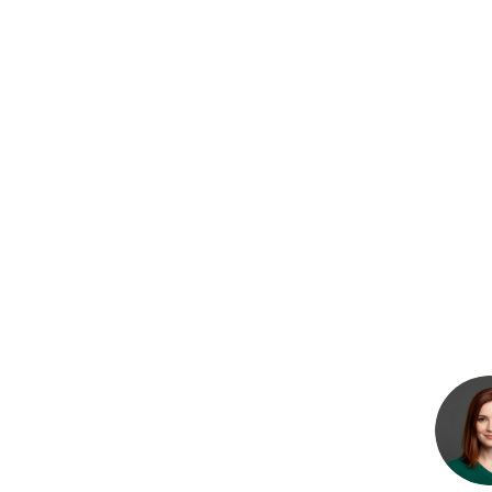
одарком для
пересадить своё собственное волшебное
айте
растение и забрать его домой. Этот урок не
лепок руки,
только веселый, но и обучающий,
м символом
раскрывающий секреты ухода за одним из
самых необычных растений.