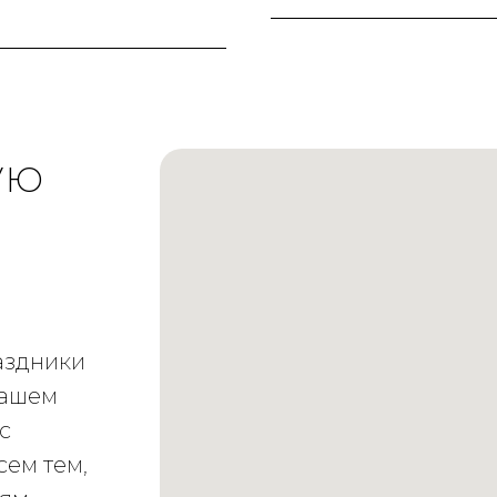
ую
аздники
нашем
с
сем тем,