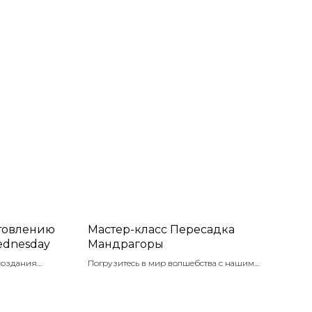
отовлению
Мастер-класс Пересадка
ednesday
Мандрагоры
 создания
Погрузитесь в мир волшебства с нашим
мекалки и
мастер-классом по пересадке удивительного
лассе вы
растения! Под руководством опытного
этот знаковый
наставника, каждый юный участник сможет