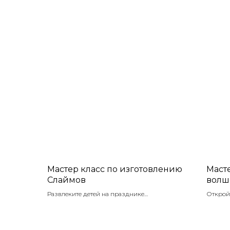
Мастер класс по изготовлению
Маст
Слаймов
волш
Развлеките детей на празднике
Откройт
увлекательным мастер-классом по
уникал
изготовлению слаймов! Это не только весело,
мастер-
но и полезно, ведь дети узнают о свойствах
только 