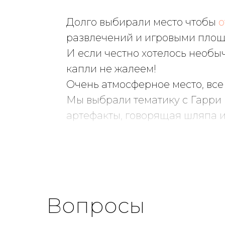
Долго выбирали место чтобы
о
развлечений и игровыми площа
И если честно хотелось необы
капли не жалеем!
Очень атмосферное место, все
Мы выбрали тематику c Гарри 
артефакты, говорящая шляпа 
профессионалы, видно, что де
беспокоиться о деталях.
Всё, от украшения зала, до ке
восторге. Мы точно к вам ве
Вопросы