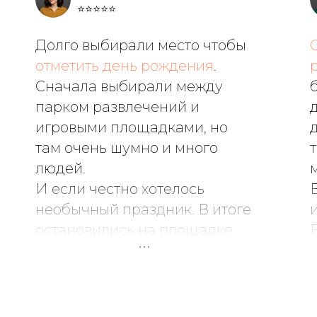
⭐⭐⭐⭐⭐
Долго выбирали место чтобы
отметить день рождения
.
Сначала выбирали между
парком развлечений и
игровыми площадками, но
там очень шумно и много
людей.
И если честно хотелось
необычный праздник. В итоге
остановились на площадке
Game Diving и ни капли не
жалеем!
Очень атмосферное место,
все продумано до мелочей.