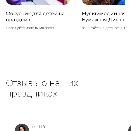
Фокусник для детей на
Мультимедийная
праздник
Бумажная Дискоте
Порадуйте маленьких гостей
Зажигайте на детском дне 
захватывающим выступлением
с нашей Мультимедийной
фокусника! Наш профессиональный
Бумажной Дискотекой! Это 
фокусник удивит и развлечет детей
просто праздник, а настоя
магическими трюками и
световое и музыкальное
интерактивным шоу.
путешествие, которое остав
воспоминания у вашего реб
его гостей. Удивительные св
проекции, лазерные шоу, и
магические эффекты дыма
Отзывы о наших
превратят вечеринку в
захватывающее приключени
праздниках
Анна