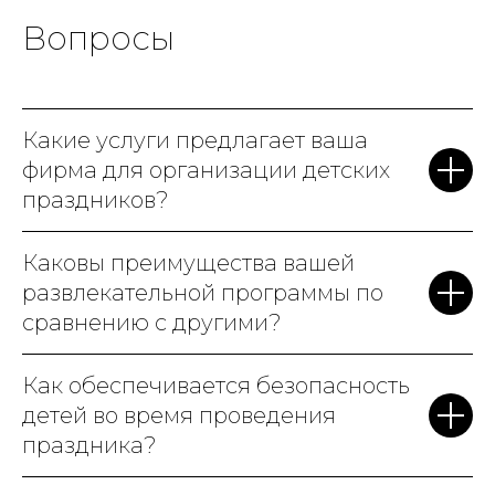
Мы выбрали тематику c
Вопросы
Гарри Поттером, и это было
волшебно: много сказочных
героев, магические
Какие услуги предлагает ваша
артефакты, говорящая шляпа
фирма для организации детских
и даже битва с Волан-де-
праздников?
Мортом! Аниматоры –
настоящие профессионалы,
Каковы преимущества вашей
видно, что детям с ними
развлекательной программы по
весело. Особенно
сравнению с другими?
порадовало, что вам не нужно
беспокоиться о деталях.
Как обеспечивается безопасность
Всё, от украшения зала, до
детей во время проведения
кейтеринга, было на высшем
праздника?
уровне. Родители и дети были