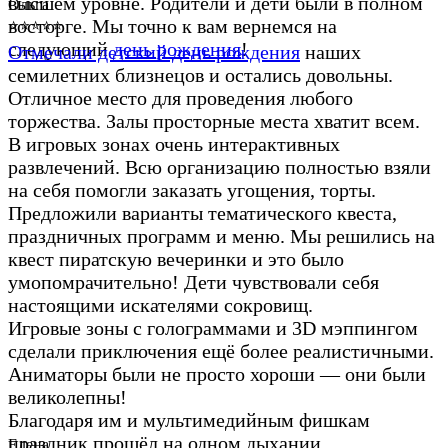
высшем уровне. Родители и дети были в полном
Ольга
восторге. Мы точно к вам вернемся на
⭐⭐⭐⭐⭐
следующий
день рождения
!
Отмечали детский день рождения
наших
семилетних близнецов и остались довольны.
Отличное место для проведения любого
торжества. Залы просторные места хватит всем.
В игровых зонах очень интерактивных
развлечений. Всю организацию полностью взяли
на себя помогли заказать угощения, торты.
Предложили варианты тематического квеста,
праздничных программ и меню. Мы решились на
квест пиратскую вечеринки и это было
умопомрачительно! Дети чувствовали себя
настоящими искателями сокровищ.
Игровые зоны с голограммами и 3D мэппингом
сделали приключения ещё более реалистичными.
Аниматоры были не просто хороши — они были
великолепны!
Благодаря им и мультимедийным фишкам
праздник прошёл на одном дыхании.
Елена