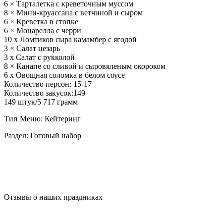
6 × Тарталетка с креветочным муссом
8 × Мини-круассана с ветчиной и сыром
6 × Креветка в стопке
6 × Моцарелла с черри
10 х Ломтиков сыра камамбер с ягодой
3 × Салат цезарь
3 х Салат с рукколой
8 × Канапе со сливой и сыровяленым окороком
6 х Овощная соломка в белом соусе
Количество персон: 15-17
Количество закусок:149
149 штук/5 717 грамм
Тип Меню: Кейтеринг
Раздел: Готовый набор
Отзывы о наших праздниках