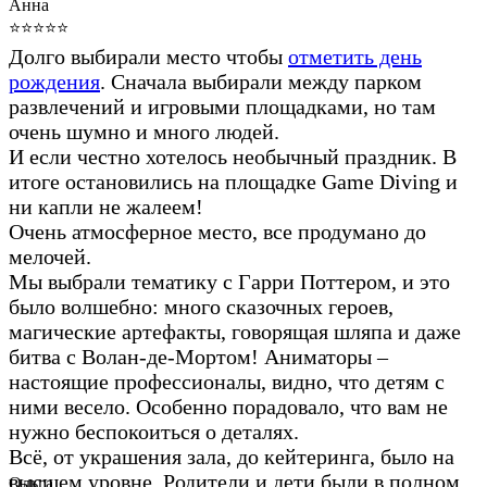
Анна
⭐⭐⭐⭐⭐
Долго выбирали место чтобы
отметить день
рождения
. Сначала выбирали между парком
развлечений и игровыми площадками, но там
очень шумно и много людей.
И если честно хотелось необычный праздник. В
итоге остановились на площадке Game Diving и
ни капли не жалеем!
Очень атмосферное место, все продумано до
мелочей.
Мы выбрали тематику c Гарри Поттером, и это
было волшебно: много сказочных героев,
магические артефакты, говорящая шляпа и даже
битва с Волан-де-Мортом! Аниматоры –
настоящие профессионалы, видно, что детям с
ними весело. Особенно порадовало, что вам не
нужно беспокоиться о деталях.
Всё, от украшения зала, до кейтеринга, было на
высшем уровне. Родители и дети были в полном
Ольга