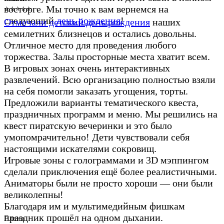
восторге. Мы точно к вам вернемся на
⭐⭐⭐⭐⭐
следующий
день рождения
!
Отмечали детский день рождения
наших
семилетних близнецов и остались довольны.
Отличное место для проведения любого
торжества. Залы просторные места хватит всем.
В игровых зонах очень интерактивных
развлечений. Всю организацию полностью взяли
на себя помогли заказать угощения, торты.
Предложили варианты тематического квеста,
праздничных программ и меню. Мы решились на
квест пиратскую вечеринки и это было
умопомрачительно! Дети чувствовали себя
настоящими искателями сокровищ.
Игровые зоны с голограммами и 3D мэппингом
сделали приключения ещё более реалистичными.
Аниматоры были не просто хороши — они были
великолепны!
Благодаря им и мультимедийным фишкам
праздник прошёл на одном дыхании.
Елена