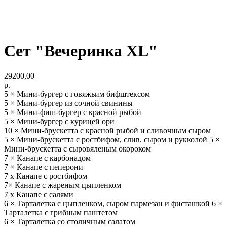
Сет "Вечеринка XL"
29200,00
р.
5 × Мини-бургер с говяжьим бифштексом
5 × Мини-бургер из сочной свинины
5 × Мини-фиш-бургер с красной рыбой
5 × Мини-бургер с курицей ори
10 × Мини-брускетта с красной рыбой и сливочным сыром
5 × Мини-брускетта с ростбифом, слив. сыром и рукколой 5 ×
Мини-брускетта с сыровяленым окороком
7 × Канапе с карбонадом
7 × Канапе с пеперони
7 х Канапе с ростбифом
7× Канапе с жареным цыпленком
7 х Канапе с салями
6 × Тарталетка с цыпленком, сыром пармезан и фисташкой 6 ×
Тарталетка с грибным паштетом
6 × Тарталетка со столичным салатом